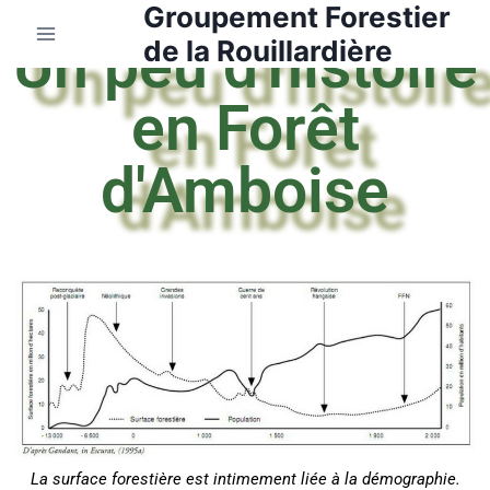
Groupement Forestier
Un peu d'histoire
de la Rouillardière
en Forêt
d'Amboise
La
surface forestière est intimement liée à la démographie.