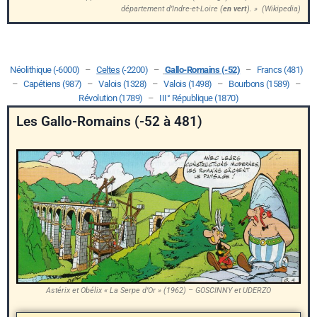
département d’Indre-et-Loire (
en vert
)
. » (Wikipedia)
Néolithique (-6000)
–
Celtes
(-2200)
–
Gallo-Romains (-52)
–
Francs (481)
–
Capétiens (987)
–
Valois (1328)
–
Valois (1498)
–
Bourbons (1589)
–
Révolution (1789)
–
III° République (1870)
Les Gallo-Romains (-52 à 481)
Astérix et Obélix « La Serpe d’Or » (1962) – GOSCINNY et UDERZO