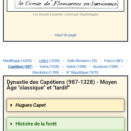
Les Grands Louvetier créent par Charlemagne
Haut de page
Néolithique (-6000)
–
Celtes
(-2200)
–
Gallo-Romains (-52)
–
Francs (481)
–
Capétiens (987)
–
Valois (1328)
–
Valois (1498)
–
Bourbons (1589)
–
Révolution (1789)
–
III° République (1870)
Dynastie des Capétiens (987-1328) - Moyen
Âge "classique" et "tardif"
Hugues Capet
Histoire de la forêt