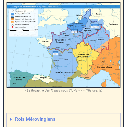
« Le Royaume des Francs sous Clovis » » – (Histocarte)
Rois Mérovingiens