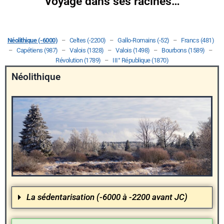
Voyage dans ses racines…
Néolithique (-6000)
–
Celtes (-2200)
–
Gallo-Romains (-52)
–
Francs (481)
–
Capétiens (987)
–
Valois (1328)
–
Valois (1498)
–
Bourbons (1589)
–
Révolution (1789)
–
III° République (1870)
Néolithique
La sédentarisation (-6000 à -2200 avant JC)