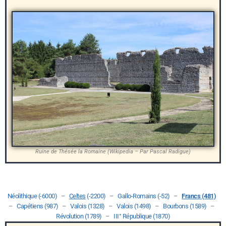
Ruine de Thésée la Romaine (Wikipedia – Par Pascal Radigue)
Néolithique (-6000)
–
Celtes
(-2200)
–
Gallo-Romains (-52)
–
Francs (481)
–
Capétiens (987)
–
Valois (1328)
–
Valois (1498)
–
Bourbons (1589)
–
Révolution (1789)
–
III° République (1870)