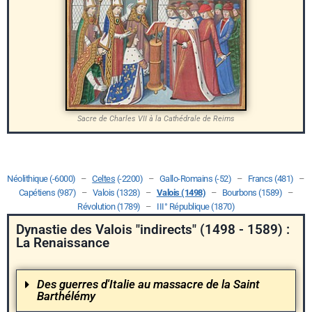
Sacre de Charles VII à la Cathédrale de Reims
Néolithique (-6000)
–
Celtes
(-2200)
–
Gallo-Romains (-52)
–
Francs (481)
–
Capétiens (987)
–
Valois (1328)
–
Valois (1498)
–
Bourbons (1589)
–
Révolution (1789)
–
III° République (1870)
Dynastie des Valois "indirects" (1498 - 1589) :
La Renaissance
Des guerres d'Italie au massacre de la Saint
Barthélémy