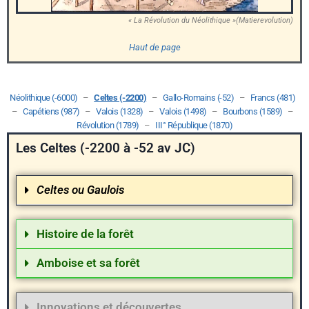
« La Révolution du Néolithique »(Matierevolution)
Haut de page
Néolithique (-6000)
–
Celtes (-2200)
–
Gallo-Romains (-52)
–
Francs (481)
–
Capétiens (987)
–
Valois (1328)
–
Valois (1498)
–
Bourbons (1589)
–
Révolution (1789)
–
III° République (1870)
Les Celtes (-2200 à -52 av JC)
Celtes ou Gaulois
Histoire de la forêt
Amboise et sa forêt
Innovations et découvertes