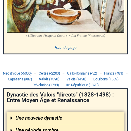
« L’élection d’Hugues Capet » – (La France Pittoresque)
Haut de page
Néolithique (-6000)
–
Celtes
(-2200)
–
Gallo-Romains (-52)
–
Francs (481)
–
Capétiens (987)
–
Valois (1328)
–
Valois (1498)
–
Bourbons (1589)
–
Révolution (1789)
–
III° République (1870)
Dynastie des Valois "directs" (1328-1498) :
Entre Moyen Âge et Renaissance
Une nouvelle dynastie
Une période sombre